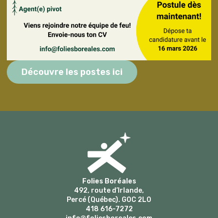
Découvre les postes ici
Folies Boréales
492, route d’Irlande,
Percé (Québec). G0C 2L0
418 616-7272