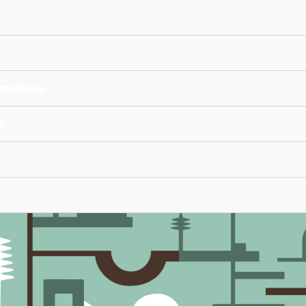
omotions
n
s