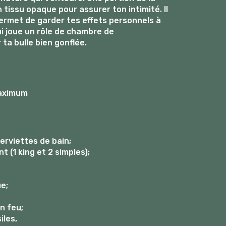
 tissu opaque pour assurer ton intimité. Il
ermet de garder tes effets personnels à
ui joue un rôle de chambre de
ta bulle bien gonflée.
maximum
serviettes de bain;
t (1 king et 2 simples);
e;
n feu;
iles,