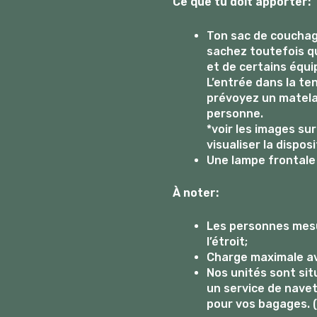
Ce que tu doit apporter:
Ton sac de couchag
sachez toutefois q
et de certains équi
L’entrée dans la te
prévoyez un matela
personne.
*voir les images su
visualiser la disposi
Une lampe frontale
À noter:
Les personnes mesu
l’étroit;
Charge maximale av
Nos unités sont si
un service de navett
pour vos bagages. (