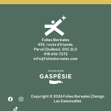
Folies Boréales
492, route d’Irlande,
Percé (Québec). G0C 2L0
418 616-7272
info@foliesboreales.com
F
T
I
Copyright © 2026 Folies Boreales | Design
a
i
n
Les Damoiselles
c
k
s